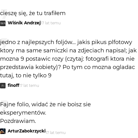
cieszę się, że tu trafiłem
Wiśnik Andrzej
17 lat temu
WA
jedno z najlepszych foljów... jakis pikus plfotowy
ktory ma same samiczki na zdjeciach napisal; jak
mozna 9 postawic rozy (czytaj: fotografi ktora nie
przedstawia kobiety)? Po tym co mozna ogladac
tutaj, to nie tylko 9
finoff
17 lat temu
FI
Fajne folio, widać że nie boisz sie
eksperymentów.
Pozdrawiam.
ArturZabokrzycki
17 lat temu