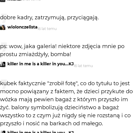
dobre kadry, zatrzymują, przyciągają.
wiolonczelista
16 lat temu
ps: wow, jaka galeria! niektore zdjęcia mnie po
prostu zmiażdżyły, bomba!
killer in me is a killer in you...KJ
16 lat temu
kubek faktycznie "zrobił fotę", co do tytułu to jest
mocno powiązany z faktem, że dzieci przykute do
wózka mają pewien bagaż z którym przyszło im
żyć. balony symbolizują dzieciństwo a bagaż
wszystko to z czym już nigdy się nie rozstaną i co
przyszło i nosić na barkach od małego.
killer in me is a killer in you...KJ