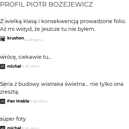
PROFIL
PIOTR BOZEJEWICZ
Z wielką klasą i konsekwencją prowadzone folio.
Aż mi wstyd, że jeszcze tu nie byłem.
krushon
14 lat temu
wrócę, ciekawie tu...
michał
14 lat temu
MI
Seria z budowy wiatraka świetna... nie tylko ona
zresztą.
Pan Hrabia
15 lat temu
PH
super foty
michał
16 lat temu
MI