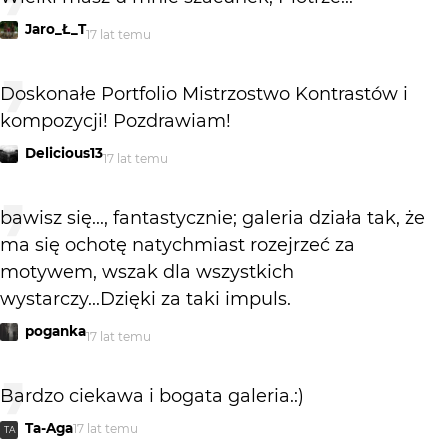
Jaro_Ł_T
17 lat temu
Doskonałe Portfolio Mistrzostwo Kontrastów i
kompozycji! Pozdrawiam!
Delicious13
17 lat temu
bawisz się..., fantastycznie; galeria działa tak, że
ma się ochotę natychmiast rozejrzeć za
motywem, wszak dla wszystkich
wystarczy...Dzięki za taki impuls.
poganka
17 lat temu
Bardzo ciekawa i bogata galeria.:)
Ta-Aga
17 lat temu
TA