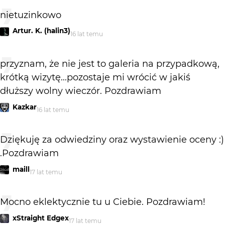
nietuzinkowo
Artur. K. (halin3)
16 lat temu
przyznam, że nie jest to galeria na przypadkową,
krótką wizytę...pozostaje mi wrócić w jakiś
dłuższy wolny wieczór. Pozdrawiam
Kazkar
16 lat temu
Dziękuję za odwiedziny oraz wystawienie oceny :)
.Pozdrawiam
maill
17 lat temu
Mocno eklektycznie tu u Ciebie. Pozdrawiam!
xStraight Edgex
17 lat temu