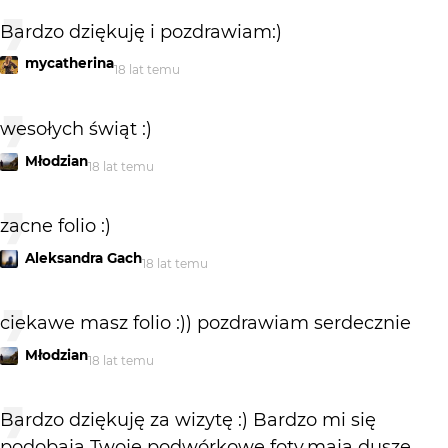
Bardzo dziękuję i pozdrawiam:)
mycatherina
18 lat temu
wesołych świąt :)
Młodzian
18 lat temu
zacne folio :)
Aleksandra Gach
18 lat temu
ciekawe masz folio :)) pozdrawiam serdecznie
Młodzian
18 lat temu
Bardzo dziękuję za wizytę :) Bardzo mi się
podobają Twoje podwórkowe foty,mają duszę .