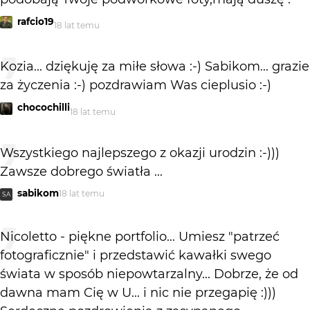
rafcio19
18 lat temu
Kozia... dziękuję za miłe słowa :-) Sabikom... grazie
za życzenia :-) pozdrawiam Was cieplusio :-)
chocochilli
18 lat temu
Wszystkiego najlepszego z okazji urodzin :-)))
Zawsze dobrego światła ...
sabikom
18 lat temu
SA
Nicoletto - piękne portfolio... Umiesz "patrzeć
fotograficznie" i przedstawić kawałki swego
świata w sposób niepowtarzalny... Dobrze, że od
dawna mam Cię w U... i nic nie przegapię :)))