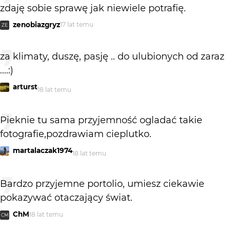
zdaję sobie sprawę jak niewiele potrafię.
zenobiazgryz
17 lat temu
ZE
za klimaty, duszę, pasję .. do ulubionych od zaraz
....:)
arturst
18 lat temu
Pieknie tu sama przyjemność ogladać takie
fotografie,pozdrawiam cieplutko.
martalaczak1974
18 lat temu
Bardzo przyjemne portolio, umiesz ciekawie
pokazywać otaczający świat.
ChM
18 lat temu
CM