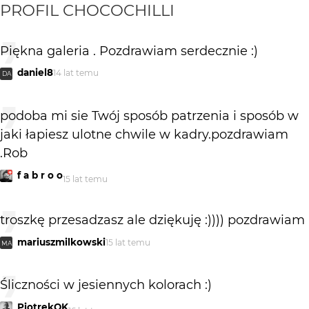
PROFIL
CHOCOCHILLI
Piękna galeria . Pozdrawiam serdecznie :)
daniel8
14 lat temu
DA
podoba mi sie Twój sposób patrzenia i sposób w
jaki łapiesz ulotne chwile w kadry.pozdrawiam
.Rob
f a b r o o
15 lat temu
troszkę przesadzasz ale dziękuję :)))) pozdrawiam
mariuszmilkowski
15 lat temu
MA
Śliczności w jesiennych kolorach :)
PiotrekOK