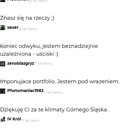
16 lat temu
Znasz się na rzeczy ;)
sauer
16 lat temu
koniec odwyku, jestem beznadziejnie
uzależniona - uściski :)
zenobiazgryz
17 lat temu
ZE
Imponujace portfolio. Jestem pod wrazeniem.
Photomaniac1982
17 lat temu
Dziękuję Ci za te klimaty Górnego Śląska .
IV Król
17 lat temu