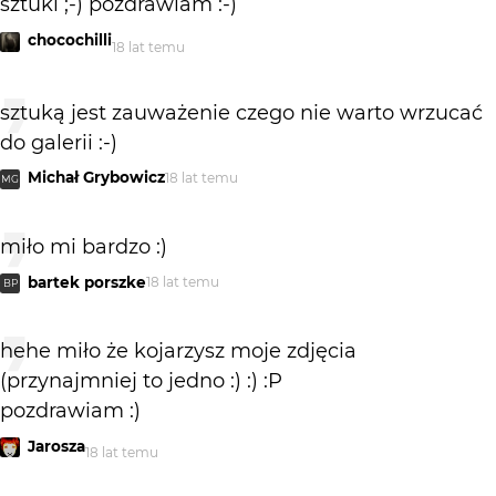
sztuki ;-) pozdrawiam :-)
chocochilli
18 lat temu
sztuką jest zauważenie czego nie warto wrzucać
do galerii :-)
Michał Grybowicz
18 lat temu
MG
miło mi bardzo :)
bartek porszke
18 lat temu
BP
hehe miło że kojarzysz moje zdjęcia
(przynajmniej to jedno :) :) :P
pozdrawiam :)
Jarosza
18 lat temu