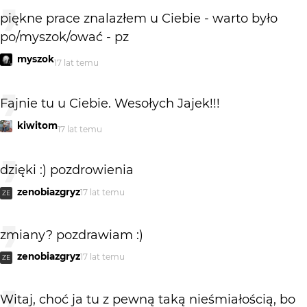
piękne prace znalazłem u Ciebie - warto było
po/myszok/ować - pz
myszok
17 lat temu
Fajnie tu u Ciebie. Wesołych Jajek!!!
kiwitom
17 lat temu
dzięki :) pozdrowienia
zenobiazgryz
17 lat temu
ZE
zmiany? pozdrawiam :)
zenobiazgryz
17 lat temu
ZE
Witaj, choć ja tu z pewną taką nieśmiałością, bo