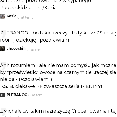
Serdeczne pozdrowienia z zasypanego
Podbeskidzia - Iza/Kozia.
Kozia
18 lat temu
PLEBANOO... bo takie rzeczy... to tylko w PS-ie się
robi ;-) dziękuję i pozdrawiam
chocochilli
18 lat temu
Ahh rozumiem:) ale nie mam pomysłu jak mozna
by "prześwietlic" owoce na czarnym tle...raczej sie
nie da:/ Pozdrawiam :)
P.S. B. ciekawe PF zwłaszcza seria PIENINY!
PLEBANOO
18 lat temu
PL
...Michale...w takim razie życzę Ci opanowania i tej