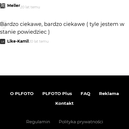
Meller
20 lat temu
Bardzo ciekawe, bardzo ciekawe ( tyle jestem w
stanie powiedziec )
Like-Kamil
20 lat temu
LK
O PLFOTO
PLFOTO Plus
FAQ
Reklama
Kontakt
Regulamin
Polityka prywatności