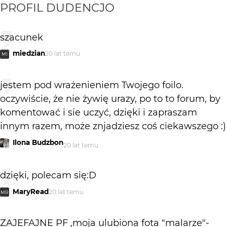
PROFIL
DUDENCJO
szacunek
miedzian
20 lat temu
MI
jestem pod wrażenieniem Twojego foilo.
oczywiście, że nie żywię urazy, po to to forum, by
komentować i sie uczyć, dzięki i zapraszam
innym razem, może znjadziesz coś ciekawszego :)
Ilona Budzbon
20 lat temu
dzięki, polecam się:D
MaryRead
20 lat temu
MR
ZAJEFAJNE PF ,moja ulubiona fota "malarze"-