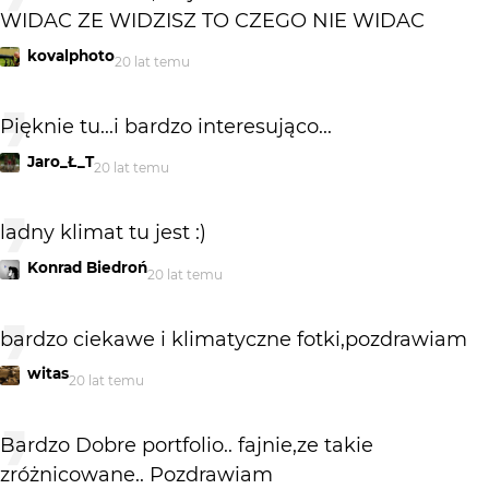
WIDAC ZE WIDZISZ TO CZEGO NIE WIDAC
kovalphoto
20 lat temu
Pięknie tu...i bardzo interesująco...
Jaro_Ł_T
20 lat temu
ladny klimat tu jest :)
Konrad Biedroń
20 lat temu
bardzo ciekawe i klimatyczne fotki,pozdrawiam
witas
20 lat temu
Bardzo Dobre portfolio.. fajnie,ze takie
zróżnicowane.. Pozdrawiam