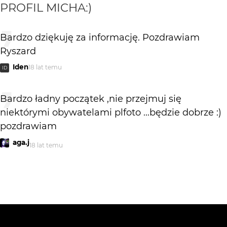
PROFIL
MICHA:)
Bardzo dziękuję za informację. Pozdrawiam
Ryszard
Iden
18 lat temu
ID
Bardzo ładny początek ,nie przejmuj się
niektórymi obywatelami plfoto ...będzie dobrze :)
pozdrawiam
aga.j
18 lat temu