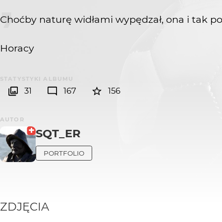
Choćby naturę widłami wypędzał, ona i tak po
Horacy
STATYSTYKI ALBUMU
31
167
156
AUTOR
SQT_ER
PORTFOLIO
ZDJĘCIA