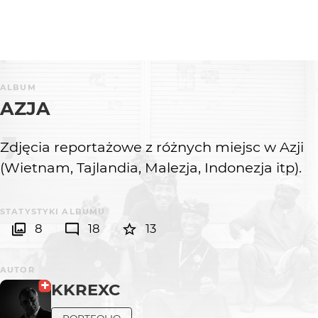
ALBUM
AZJA
Zdjęcia reportażowe z różnych miejsc w Azji
(Wietnam, Tajlandia, Malezja, Indonezja itp).
STATYSTYKI ALBUMU
8
18
13
AUTOR
KKREXC
PORTFOLIO