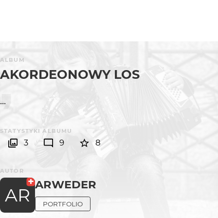
ALBUM
AKORDEONOWY LOS
...
STATYSTYKI ALBUMU
3
9
8
AUTOR
ARWEDER
AR
PORTFOLIO