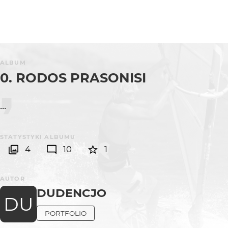
ALBUM
0. RODOS PRASONISI
...
STATYSTYKI ALBUMU
4
10
1
AUTOR
DUDENCJO
DU
PORTFOLIO