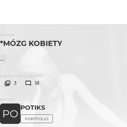
ALBUM
*MÓZG KOBIETY
...
STATYSTYKI ALBUMU
3
18
AUTOR
POTIKS
PO
PORTFOLIO