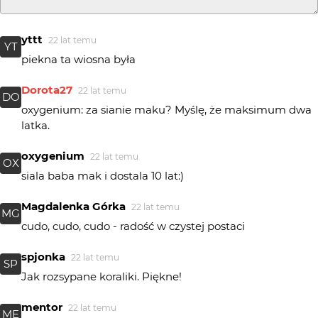
yttt
22 lat temu
YT
piekna ta wiosna była
Dorota27
22 lat temu
DO
oxygenium: za sianie maku? Myślę, że maksimum dwa
latka.
oxygenium
22 lat temu
OX
siala baba mak i dostala 10 lat:)
Magdalenka Górka
22 lat temu
MG
cudo, cudo, cudo - radość w czystej postaci
spjonka
22 lat temu
SP
Jak rozsypane koraliki. Piękne!
mentor
22 lat temu
ME