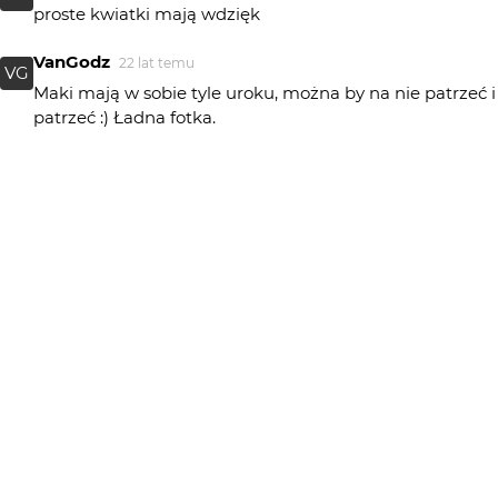
proste kwiatki mają wdzięk
VanGodz
22 lat temu
VG
Maki mają w sobie tyle uroku, można by na nie patrzeć i
patrzeć :) Ładna fotka.
benshee
23 lat temu
BE
a gdzie Makowa Panienka?
DiK
23 lat temu
Tez ladnie...:))
reno
23 lat temu
RE
ładna kolorystyka
słodko-kwaśny
23 lat temu
SO
Fajne, letnie zdjęcie :) Bdb kolorki
mała czarna
23 lat temu
MC