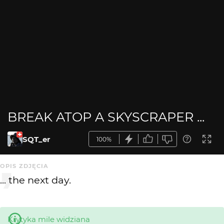
BREAK ATOP A SKYSCRAPER ...
SQT_er
100%
OPIS ZDJĘCIA
... the next day.
Krytyka mile widziana