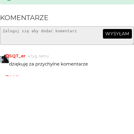
KOMENTARZE
WYSYŁAM
SQT_er
4 tyg. temu
dziękuję za przychylne komentarze
SQT_er
1 mies. temu
z tego co kojarzę to chyba były wątpliwości kto był
autorem, ale chyba się już rozwiały...
wagant
1 mies. temu
WA
dobre:)
aha, gdzieś czytałem, ktoś dowodził że tamto zdjęcie to
fotomontaż bo coś tam... nie pamiętam