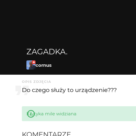
ZAGADKA.
cornus
OPIS ZDJĘCIA
Do czego służy to urządzenie???
Krytyka mile widziana
KOMENTARZE