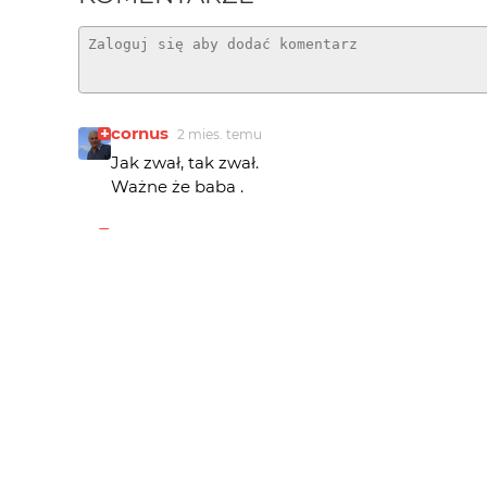
cornus
2 mies. temu
Jak zwał, tak zwał.
Ważne że baba .
SQT_er
2 mies. temu
to ma być baba? hm, no może... ;)
cornus
2 mies. temu
Ja dziękuję wszystkim za udział w zabawie;)
Bee
2 mies. temu
Dziękuję za fanfary :)
cornus
2 mies. temu