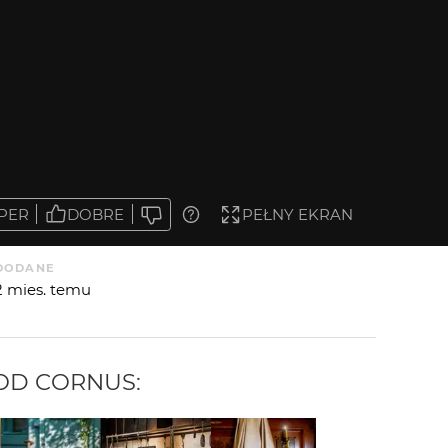
PER
DOBRE
PEŁNY EKRAN
DODANE
2 mies. temu
 OD
CORNUS
: