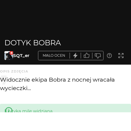
DOTYK BOBRA
SQT_er
MAŁO OCEN
OPIS ZDJĘCIA
Widocznie ekipa Bobra z nocnej wracała
wycieczki...
Krytyka mile widziana
KOMENTARZE