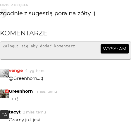
OPIS ZDJĘCIA
zgodnie z sugestią pora na żółty :)
KOMENTARZE
WYSYŁAM
venge
4 tyg. temu
@Greenhorn... :)
Greenhorn
1 mies. temu
+++!
tacyt
2 mies. temu
TA
Czarny już jest.