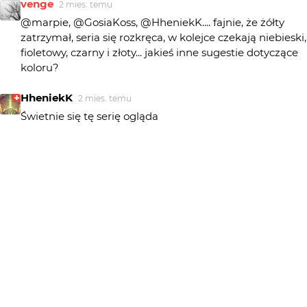
venge
2 mies. temu
@marpie, @GosiaKoss, @HheniekK.... fajnie, że żółty
zatrzymał, seria się rozkręca, w kolejce czekają niebieski,
fioletowy, czarny i złoty... jakieś inne sugestie dotyczące
HheniekK
2 mies. temu
Świetnie się tę serię ogląda
GosiaKoss
2 mies. temu
GK
Fajne
marpie
2 mies. temu
Fajna seria
venge
2 mies. temu
@SQT_er... OK wiem, odpisując poszłam na łatwiznę i
zrobiłam zbiorczą odpowiedź. W fotografii głownie bawi
mnie wymyślanie kadrów...czasami eksperymentuję z