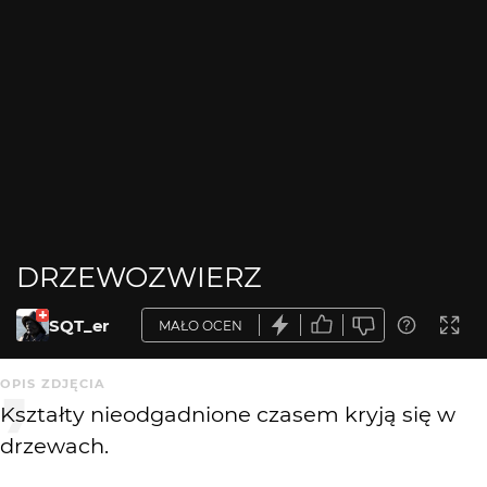
DRZEWOZWIERZ
SQT_er
MAŁO OCEN
OPIS ZDJĘCIA
Kształty nieodgadnione czasem kryją się w
drzewach.