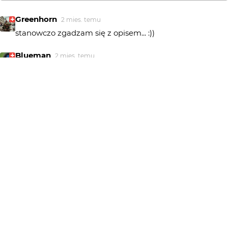
Greenhorn
2 mies. temu
stanowczo zgadzam się z opisem... :))
Blueman
2 mies. temu
+++
HheniekK
2 mies. temu
Fajne!
silhouette
2 mies. temu
SI
...świetne reporterskie...
venge
2 mies. temu
@marpie... to fakt, czasami dla takich chwil żałuję, że już
nie jestem dzieckiem :)
marpie
2 mies. temu
Czysta radocha :)