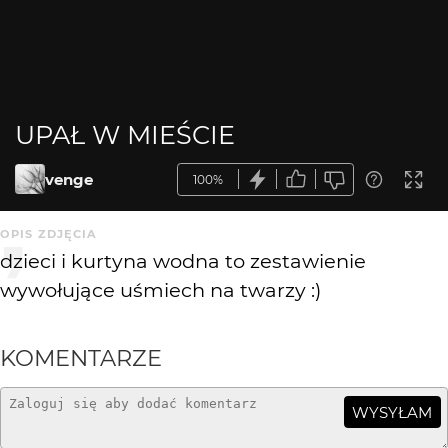
UPAŁ W MIEŚCIE
venge
100%
OPIS ZDJĘCIA
dzieci i kurtyna wodna to zestawienie
wywołujące uśmiech na twarzy :)
KOMENTARZE
WYSYŁAM