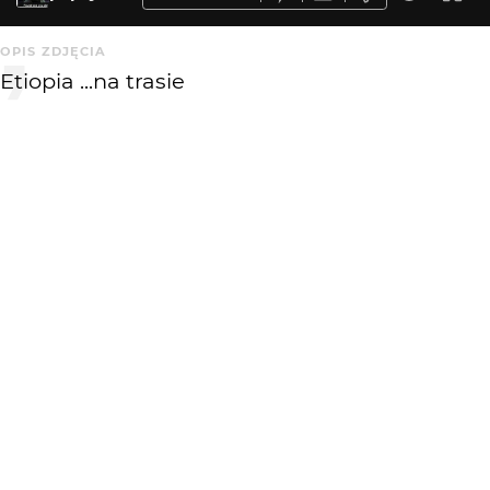
OPIS ZDJĘCIA
Etiopia ...na trasie
KOMENTARZE
WYSYŁAM
KATEGORIA
DODANE
Portret
2 mies. temu
MARKA
MODEL
EDYTOR
NIKON
NIKON D5300
PhotoScape
ISO
F
OGNISKOWA
800
5.3
240