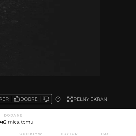
PER
DOBRE
PEŁNY EKRAN
DODANE
ve
2 mies. temu
OBIEKTYW
EDYTOR
ISO
F