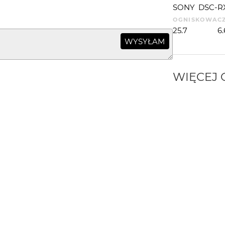
SONY
DSC-R
OGNISKOWA
C
25.7
6
WYSYŁAM
WIĘCEJ
PORTFOLIO