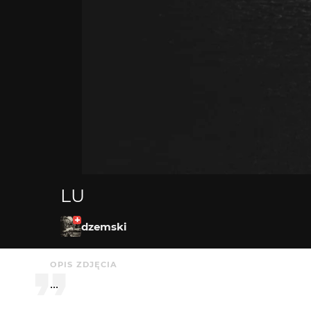
LU
dzemski
OPIS ZDJĘCIA
...