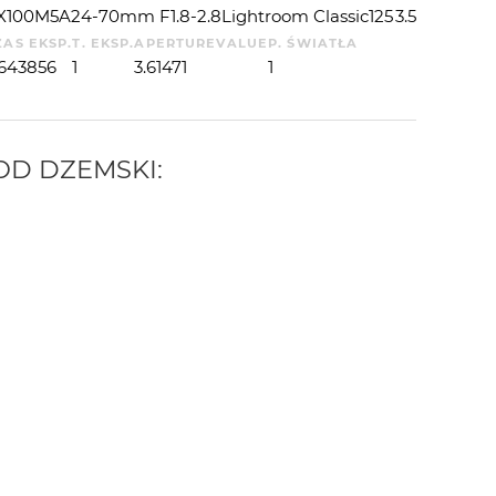
X100M5A
24-70mm F1.8-2.8
Lightroom Classic
125
3.5
ZAS EKSP.
T. EKSP.
APERTUREVALUE
P. ŚWIATŁA
.643856
1
3.61471
1
 OD
DZEMSKI
:
 AUTORA