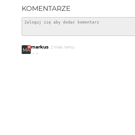
KOMENTARZE
markus
2 mies. temu
MA
dobre
Piotr-M
2 mies. temu
porządna fota !!!
mariag36
2 mies. temu
Dobry kadr.
HheniekK
2 mies. temu
W bardzo dobrym wydaniu
silhouette
2 mies. temu