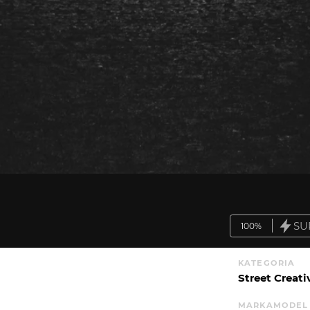
SU
100%
KATEGORIA
Street Creati
MARKA
MODEL