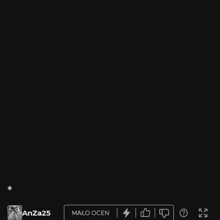
*
AnZa25
MAŁO OCEN