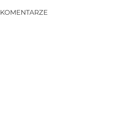
KOMENTARZE
WYSYŁAM
Greenhorn
2 mies. temu
+++!
Utopia
2 mies. temu
Dziękuję :)
marpie
2 mies. temu
Bdb
Bee
2 mies. temu
Jest tu trochę teatralności, trochę surrealizmu i sporo
miejsca na własną interpretację.