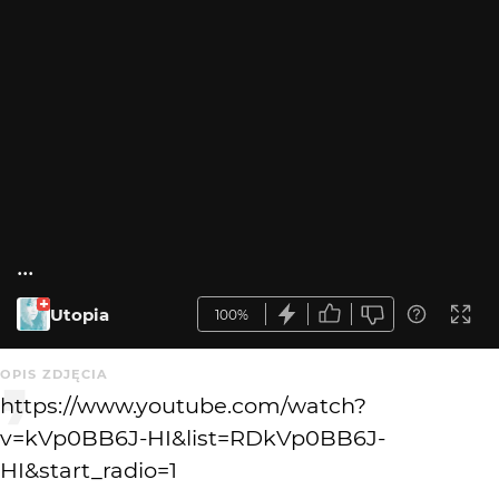
...
Utopia
100%
OPIS ZDJĘCIA
https://www.youtube.com/watch?
v=kVp0BB6J-HI&list=RDkVp0BB6J-
HI&start_radio=1