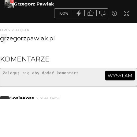
Grzegorz Pawlak
100%
OPIS ZDJĘCIA
grzegorzpawlak.pl
KOMENTARZE
WYSYŁAM
GosiaKoss
2 mies. temu
GK
BDB
Big Don Ovich
2 mies. temu
Następny bardzo dobry kadr w pięknym świetle i
kolorach.