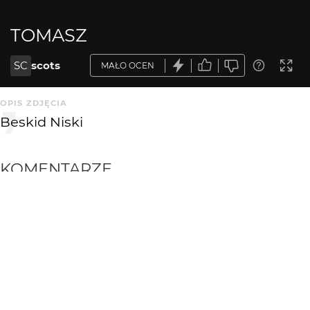
TOMASZ
SC
scots
MAŁO OCEN
OPIS ZDJĘCIA
Beskid Niski
KOMENTARZE
WYSYŁAM
Greenhorn
3 mies. temu
+++!
marpie
3 mies. temu