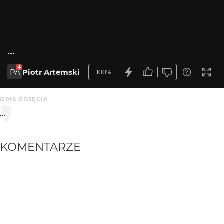
...
PA
Piotr Artemski
100%
OPIS ZDJĘCIA
...
KOMENTARZE
WYSYŁAM
dzemski
3 mies. temu