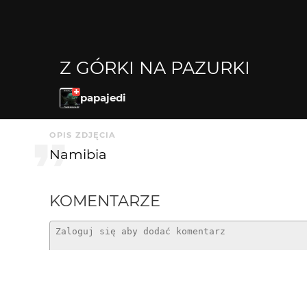
Z GÓRKI NA PAZURKI
papajedi
OPIS ZDJĘCIA
Namibia
KOMENTARZE
Greenhorn
3 mies. temu
bdb