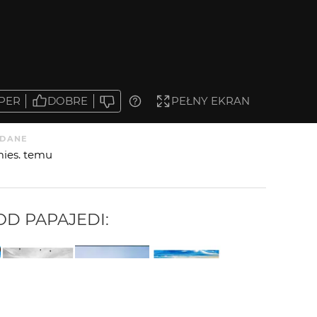
PER
DOBRE
PEŁNY EKRAN
DANE
mies. temu
 OD
PAPAJEDI
: