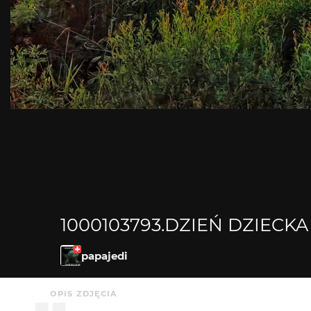
1000103793.DZIEŃ DZIECKA
papajedi
OPIS ZDJĘCIA