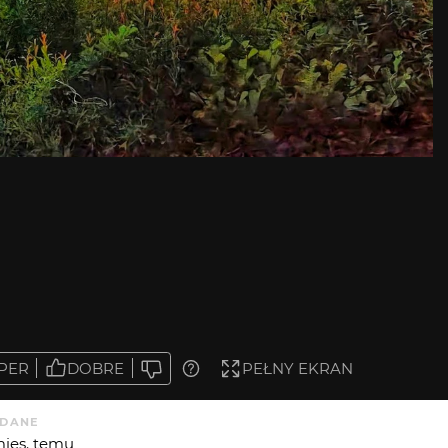
PER
DOBRE
PEŁNY EKRAN
DANE
mies. temu