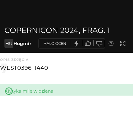
COPERNICON 2024, FRAG. 1
HU
Hugmir
MAŁO OCEN
OPIS ZDJĘCIA
WEST0396_1440
Krytyka mile widziana
KOMENTARZE
WYSYŁAM