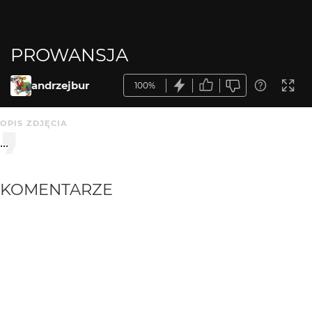
PROWANSJA
andrzejbur
100%
OPIS ZDJĘCIA
...
KOMENTARZE
WYSYŁAM
Greenhorn
3 mies. temu
bdb!