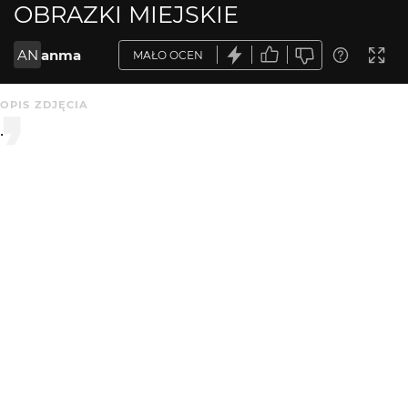
OBRAZKI MIEJSKIE
AN
anma
MAŁO OCEN
OPIS ZDJĘCIA
.
KOMENTARZE
WYSYŁAM
maro
3 mies. temu
Spojrzenie zza krzków. Ciekawe poszukiwania kadrów.
Dobre
KATEGORIA
DODANE