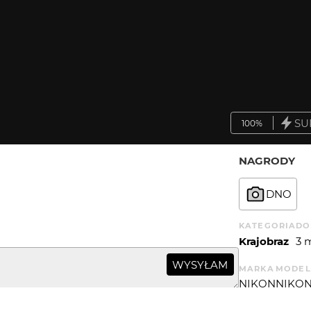
SU
100%
NAGRODY
DNO
KATEGORIA
DO
Krajobraz
3 
WYSYŁAM
MARKA
MODEL
NIKON
NIKON
CZAS EKSP.