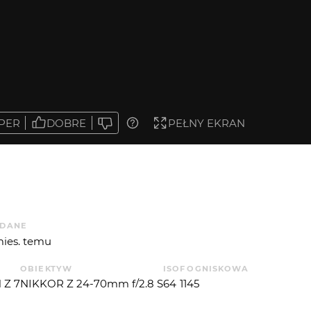
PER
DOBRE
PEŁNY EKRAN
DANE
mies. temu
OBIEKTYW
ISO
F
OGNISKOWA
 Z 7
NIKKOR Z 24-70mm f/2.8 S
64
11
45
T. EKSP.
APERTUREVALUE
P. ŚWIATŁA