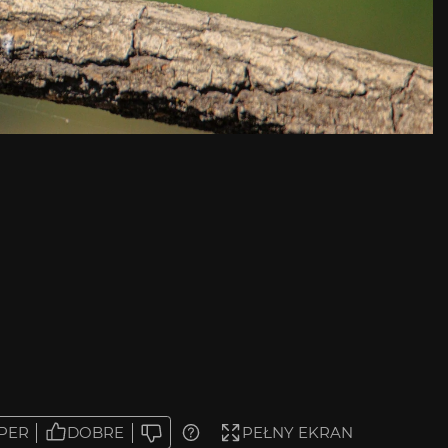
PER
DOBRE
PEŁNY EKRAN