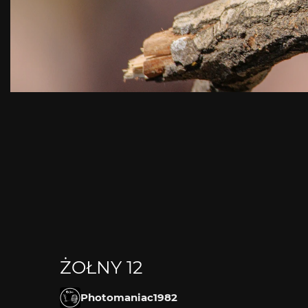
ŻOŁNY 12
Photomaniac1982