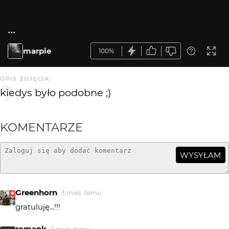
...
marpie
100%
OPIS ZDJĘCIA
kiedys było podobne ;)
KOMENTARZE
WYSYŁAM
Greenhorn
3 mies. temu
gratuluję...!!!
romank