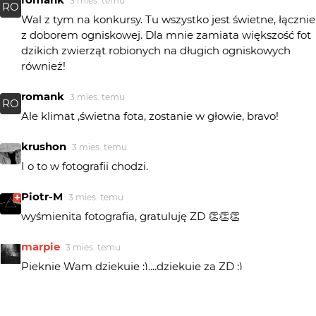
3 mies. temu
RO
Wal z tym na konkursy. Tu wszystko jest świetne, łącznie
z doborem ogniskowej. Dla mnie zamiata większość fot
dzikich zwierząt robionych na długich ogniskowych
również!
romank
3 mies. temu
RO
Ale klimat ,świetna fota, zostanie w głowie, bravo!
krushon
3 mies. temu
I o to w fotografii chodzi.
Piotr-M
3 mies. temu
wyśmienita fotografia, gratuluję ZD 👏👏👏
marpie
3 mies. temu
Pięknie Wam dziękuję :)....dziękuję za ZD :)
h h a n a
3 mies. temu