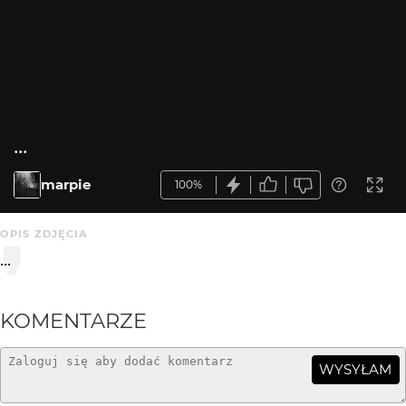
...
marpie
100%
OPIS ZDJĘCIA
...
KOMENTARZE
WYSYŁAM