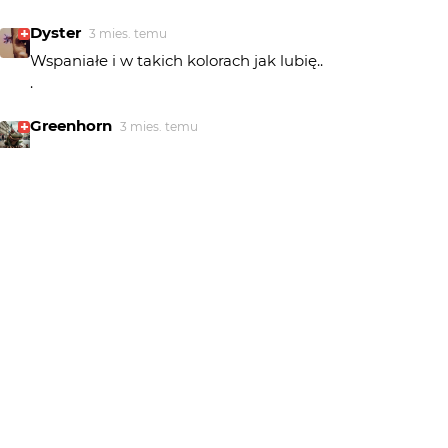
Dyster
3 mies. temu
Wspaniałe i w takich kolorach jak lubię..
.
Greenhorn
3 mies. temu
świetnie wygląda...
markus
3 mies. temu
MA
Pięknie
pomian3
3 mies. temu
Fantastyczne
AlicjaEl
3 mies. temu
BDB
jasmin
3 mies. temu
Bardzo.