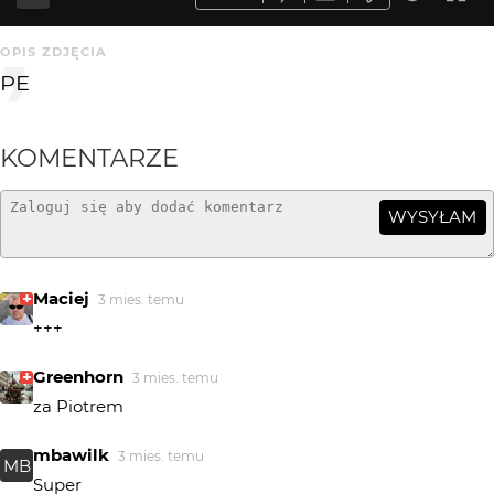
OPIS ZDJĘCIA
PE
KOMENTARZE
WYSYŁAM
Maciej
3 mies. temu
+++
Greenhorn
3 mies. temu
za Piotrem
mbawilk
3 mies. temu
MB
Super