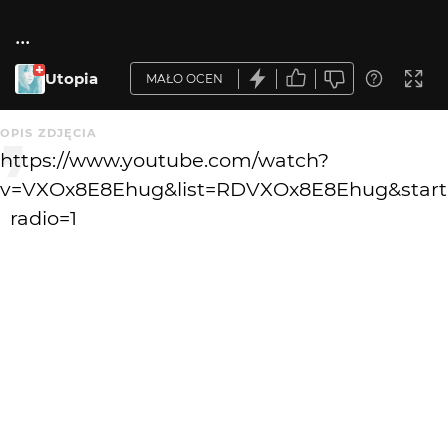
...
Utopia
MAŁO OCEN
OPIS ZDJĘCIA
https://www.youtube.com/watch?
v=VXOx8E8Ehug&list=RDVXOx8E8Ehug&start
_radio=1
KOMENTARZE
WYSYŁAM
KATEGORIA
DODANE