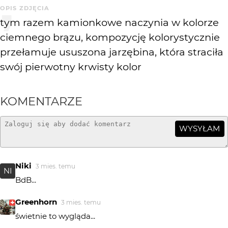
OPIS ZDJĘCIA
tym razem kamionkowe naczynia w kolorze
ciemnego brązu, kompozycję kolorystycznie
przełamuje ususzona jarzębina, która straciła
swój pierwotny krwisty kolor
KOMENTARZE
WYSYŁAM
Niki
3 mies. temu
NI
BdB...
Greenhorn
3 mies. temu
świetnie to wygląda...