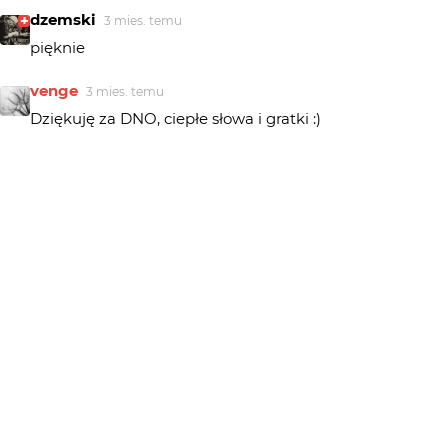
dzemski
3 mies. temu
pięknie
venge
3 mies. temu
Dziękuję za DNO, ciepłe słowa i gratki :)
Blueman
3 mies. temu
G R A T Y !!!
maro
3 mies. temu
Piękna kompozycja. Zasłużone wyróżnienie.
@rtur
3 mies. temu
fajna seria
venge
3 mies. temu
@tacyt.... tego to ja już nie wiem ;)
tacyt
3 mies. temu