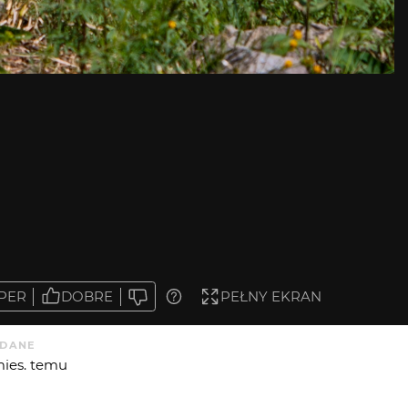
PER
DOBRE
PEŁNY EKRAN
DANE
mies. temu