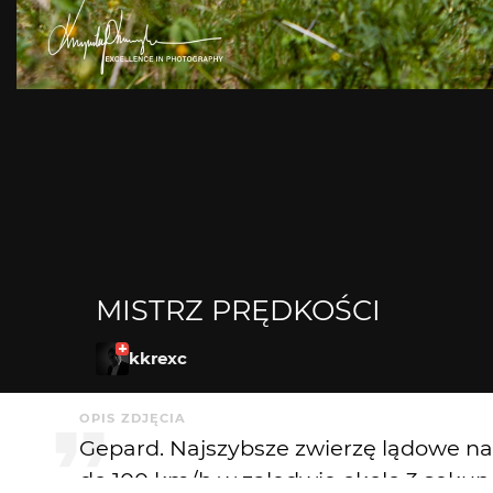
MISTRZ PRĘDKOŚCI
kkrexc
OPIS ZDJĘCIA
Gepard. Najszybsze zwierzę lądowe na ś
do 100 km/h w zaledwie około 3 sekun