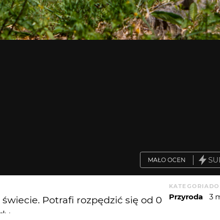
SU
MAŁO OCEN
KATEGORIA
DO
Przyroda
3 
wiecie. Potrafi rozpędzić się od 0
dy.