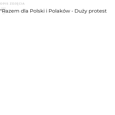
OPIS ZDJĘCIA
"Razem dla Polski i Polaków - Duży protest
antyrządowy. "
Krytyka mile widziana
KOMENTARZE
WYSYŁAM
KATEGORIA
DODANE
Reporterskie
3 mies. temu