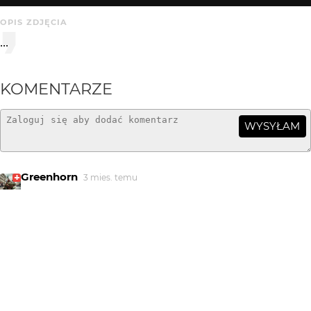
OPIS ZDJĘCIA
...
KOMENTARZE
WYSYŁAM
Greenhorn
3 mies. temu
jest klimat...
Ewa J.
3 mies. temu
ładnie
tacyt
3 mies. temu
TA
Podoba się.