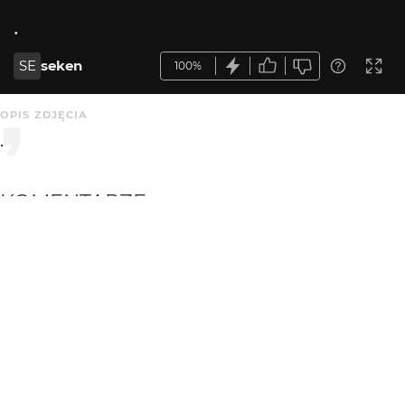
.
SE
seken
100%
OPIS ZDJĘCIA
.
KOMENTARZE
WYSYŁAM
Grzegorz Pawlak
3 mies. temu
Bdb
Blueman
3 mies. temu