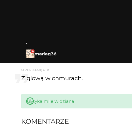
.
mariag36
OPIS ZDJĘCIA
Z glową w chmurach.
Krytyka mile widziana
KOMENTARZE