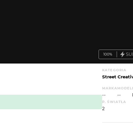
SU
100%
KATEGORIA
Street Creati
MARKA
MODEL
--
--
P. ŚWIATŁA
2