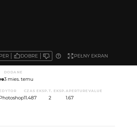
PER
DOBRE
PEŁNY EKRAN
DODANE
ve
3 mies. temu
EDYTOR
CZAS EKSP.
T. EKSP.
APERTUREVALUE
Photoshop
11.487
2
1.67