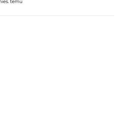
mies. temu
 OD
BLUEMAN
:
 AUTORA