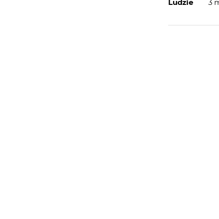
Ludzie
3 
WIĘCEJ
WYSYŁAM
zy z przymusu, czy z wyboru?
PORTFOLIO