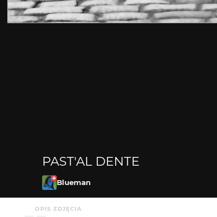
PAST'AL DENTE
Blueman
OPIS ZDJĘCIA