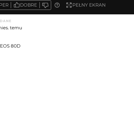
PER
DOBRE
PEŁNY EKRAN
DANE
mies. temu
 EOS 80D
8-4 DC MACRO OS HSM | Contemporary 013
O
F
OGNISKOWA
CZAS EKSP.
T. EKSP.
APERTUREVALUE
0
4
70
8
3
4
 OD
ADAM SKOTARCZAK
: