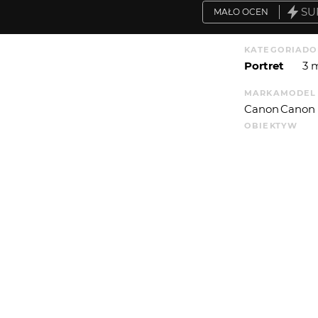
SU
MAŁO OCEN
KATEGORIA
DO
Portret
3 
MARKA
MODEL
Canon
Canon
OBIEKTYW
17-70mm F2.
WYSYŁAM
EDYTOR
IS
Photoshop
10
P. ŚWIATŁA
6
WIĘCEJ