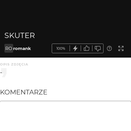
SKUTER
RO
romank
100%
OPIS ZDJĘCIA
-
KOMENTARZE
WYSYŁAM
romank
3 mies. temu