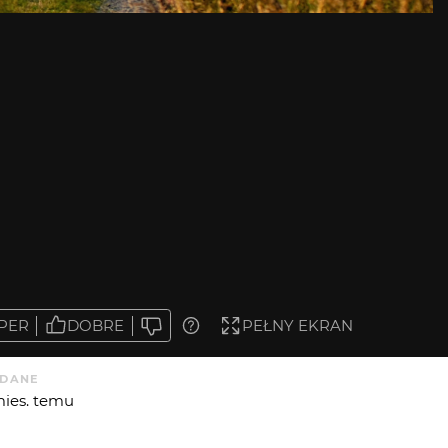
PER
DOBRE
PEŁNY EKRAN
DANE
mies. temu