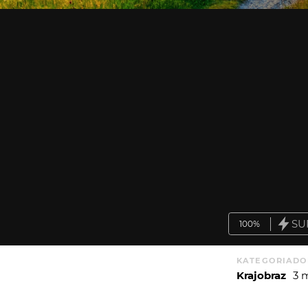
SU
100%
KATEGORIA
DO
Krajobraz
3 