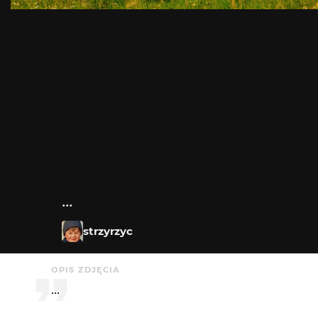
...
strzyrzyc
OPIS ZDJĘCIA
...