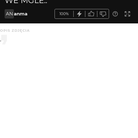
WE MGLE..
AN
anma
100%
OPIS ZDJĘCIA
.
KOMENTARZE
WYSYŁAM
maro
3 mies. temu
Podoba się
KATEGORIA
DODANE
Krajobraz
3 mies. temu