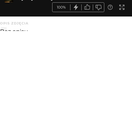
100%
OPIS ZDJĘCIA
Bez opisu.
KOMENTARZE
WYSYŁAM
annuszka0112
3 mies. temu
AN
Gustowne nakrycie głowy:))
tacyt
3 mies. temu
TA
W dalszym ciągu dobry.