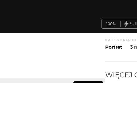
SU
100%
KATEGORIA
DO
Portret
3 
WIĘCEJ
WYSYŁAM