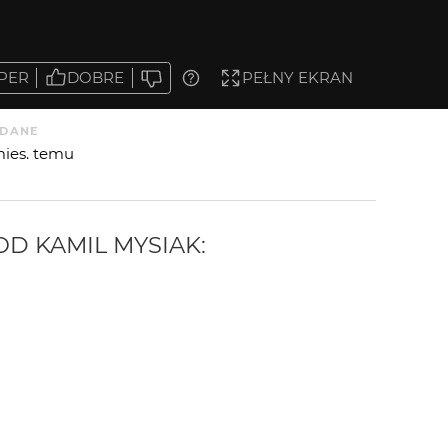
PER
DOBRE
PEŁNY EKRAN
DANE
mies. temu
 OD
KAMIL MYSIAK
: