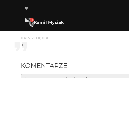
*
Kamil Mysiak
OPIS ZDJĘCIA
*
KOMENTARZE
Greenhorn
3 mies. temu
!!!
Kamil Mysiak
3 mies. temu