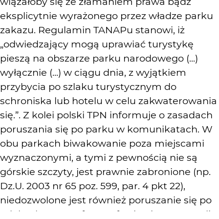
wiązałoby się ze złamaniem prawa bądź
eksplicytnie wyrażonego przez władze parku
zakazu. Regulamin TANAPu stanowi, iż
„odwiedzający mogą uprawiać turystykę
pieszą na obszarze parku narodowego (...)
wyłącznie (...) w ciągu dnia, z wyjątkiem
przybycia po szlaku turystycznym do
schroniska lub hotelu w celu zakwaterowania
się.”. Z kolei polski TPN informuje o zasadach
poruszania się po parku w komunikatach. W
obu parkach biwakowanie poza miejscami
wyznaczonymi, a tymi z pewnością nie są
górskie szczyty, jest prawnie zabronione (np.
Dz.U. 2003 nr 65 poz. 599, par. 4 pkt 22),
niedozwolone jest również poruszanie się po
szlakach nocą. A fotografowie nie opanowali