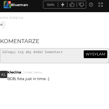
Blueman
100%
OPIS ZDJĘCIA
=
KOMENTARZE
WYSYŁAM
klecina
3 mies. temu
KL
BDB, fota just in time. :)
Greenhorn
3 mies. temu
+++!
Piotr-M
3 mies. temu