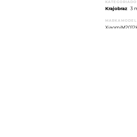
KATEGORIA
DO
Krajobraz
3 
MARKA
MODEL
Xiaomi
M2012
APERTUREVAL
1.61
WYSYŁAM
WIĘCEJ