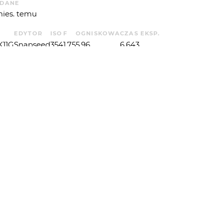
DANE
mies. temu
EDYTOR
ISO
F
OGNISKOWA
CZAS EKSP.
K11G
Snapseed
354
1.75
5.96
6.643
UE
P. ŚWIATŁA
2
 OD
PAPAJEDI
: